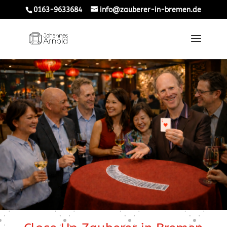
0163-9633684
info@zauberer-in-bremen.de