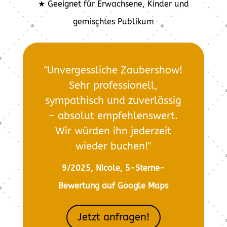
★ Geeignet für Erwachsene, Kinder und
gemischtes Publikum
"Unvergessliche Zaubershow!
Sehr professionell,
sympathisch und zuverlässig
– absolut empfehlenswert.
Wir würden ihn jederzeit
wieder buchen!"
9/2025, Nicole, 5-Sterne-
Bewertung auf Google Maps
Jetzt anfragen!