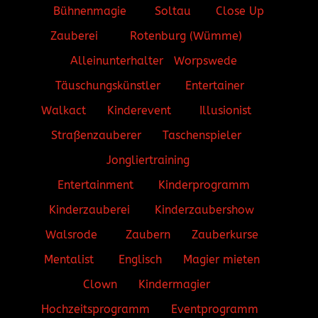
Bühnenmagie
Soltau
Close Up
Zauberei
Rotenburg (Wümme)
Alleinunterhalter
Worpswede
Täuschungskünstler
Entertainer
Walkact
Kinderevent
Illusionist
Straßenzauberer
Taschenspieler
Jongliertraining
Entertainment
Kinderprogramm
Kinderzauberei
Kinderzaubershow
Walsrode
Zaubern
Zauberkurse
Mentalist
Englisch
Magier mieten
Clown
Kindermagier
Hochzeitsprogramm
Eventprogramm