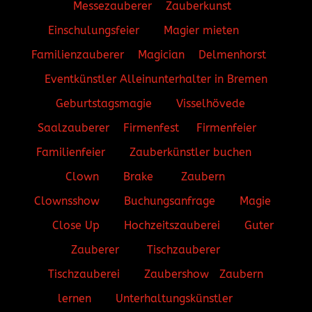
Messezauberer
Zauberkunst
Einschulungsfeier
Magier mieten
Familienzauberer
Magician
Delmenhorst
Eventkünstler
Alleinunterhalter in Bremen
Geburtstagsmagie
Visselhövede
Saalzauberer
Firmenfest
Firmenfeier
Familienfeier
Zauberkünstler buchen
Clown
Brake
Zaubern
Clownsshow
Buchungsanfrage
Magie
Close Up
Hochzeitszauberei
Guter
Zauberer
Tischzauberer
Tischzauberei
Zaubershow
Zaubern
lernen
Unterhaltungskünstler