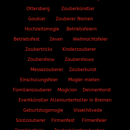
Ottersberg
Zauberkünstler
Gaukler
Zauberer Namen
Hochzeitsmagie
Betriebsfeiern
Betriebsfest
Zeven
Weihnachtsfeier
Zaubertricks
Kinderzauberer
Zaubershow
Zaubershows
Messezauberer
Zauberkunst
Einschulungsfeier
Magier mieten
Familienzauberer
Magician
Delmenhorst
Eventkünstler
Alleinunterhalter in Bremen
Geburtstagsmagie
Visselhövede
Saalzauberer
Firmenfest
Firmenfeier