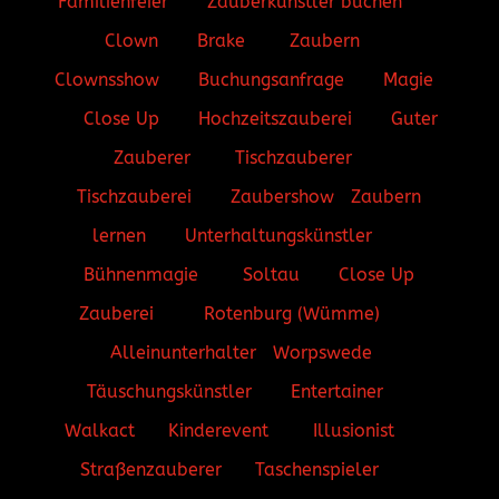
Familienfeier
Zauberkünstler buchen
Clown
Brake
Zaubern
Clownsshow
Buchungsanfrage
Magie
Close Up
Hochzeitszauberei
Guter
Zauberer
Tischzauberer
Tischzauberei
Zaubershow
Zaubern
lernen
Unterhaltungskünstler
Bühnenmagie
Soltau
Close Up
Zauberei
Rotenburg (Wümme)
Alleinunterhalter
Worpswede
Täuschungskünstler
Entertainer
Walkact
Kinderevent
Illusionist
Straßenzauberer
Taschenspieler