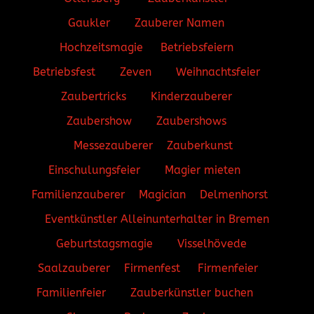
Gaukler
Zauberer Namen
Hochzeitsmagie
Betriebsfeiern
Betriebsfest
Zeven
Weihnachtsfeier
Zaubertricks
Kinderzauberer
Zaubershow
Zaubershows
Messezauberer
Zauberkunst
Einschulungsfeier
Magier mieten
Familienzauberer
Magician
Delmenhorst
Eventkünstler
Alleinunterhalter in Bremen
Geburtstagsmagie
Visselhövede
Saalzauberer
Firmenfest
Firmenfeier
Familienfeier
Zauberkünstler buchen