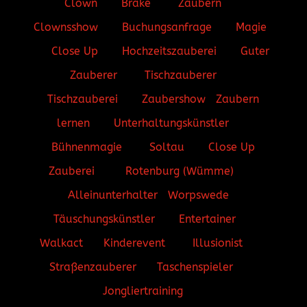
Clown
Brake
Zaubern
Clownsshow
Buchungsanfrage
Magie
Close Up
Hochzeitszauberei
Guter
Zauberer
Tischzauberer
Tischzauberei
Zaubershow
Zaubern
lernen
Unterhaltungskünstler
Bühnenmagie
Soltau
Close Up
Zauberei
Rotenburg (Wümme)
Alleinunterhalter
Worpswede
Täuschungskünstler
Entertainer
Walkact
Kinderevent
Illusionist
Straßenzauberer
Taschenspieler
Jongliertraining