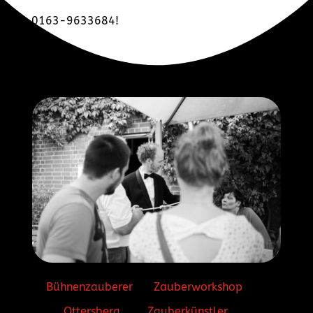
0163-9633684!
Bühnenzauberer
Zauberworkshop
Ottersberg
Zauberkünstler