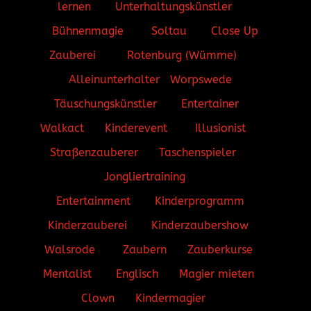
lernen
Unterhaltungskünstler
Bühnenmagie
Soltau
Close Up
Zauberei
Rotenburg (Wümme)
Alleinunterhalter
Worpswede
Täuschungskünstler
Entertainer
Walkact
Kinderevent
Illusionist
Straßenzauberer
Taschenspieler
Jongliertraining
Entertainment
Kinderprogramm
Kinderzauberei
Kinderzaubershow
Walsrode
Zaubern
Zauberkurse
Mentalist
Englisch
Magier mieten
Clown
Kindermagier