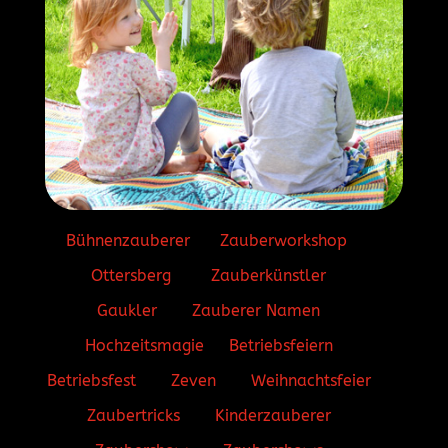
Bühnenzauberer
Zauberworkshop
Ottersberg
Zauberkünstler
Gaukler
Zauberer Namen
Hochzeitsmagie
Betriebsfeiern
Betriebsfest
Zeven
Weihnachtsfeier
Zaubertricks
Kinderzauberer