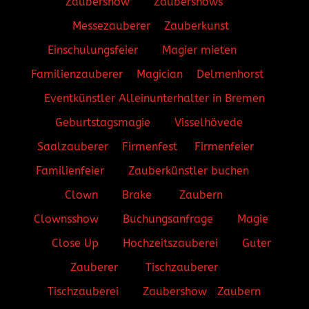
Zaubershow
Zaubershows
Messezauberer
Zauberkunst
Einschulungsfeier
Magier mieten
Familienzauberer
Magician
Delmenhorst
Eventkünstler
Alleinunterhalter in Bremen
Geburtstagsmagie
Visselhövede
Saalzauberer
Firmenfest
Firmenfeier
Familienfeier
Zauberkünstler buchen
Clown
Brake
Zaubern
Clownsshow
Buchungsanfrage
Magie
Close Up
Hochzeitszauberei
Guter
Zauberer
Tischzauberer
Tischzauberei
Zaubershow
Zaubern