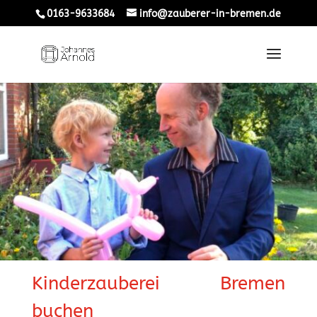
0163-9633684
info@zauberer-in-bremen.de
Kinderzauberei Bremen
buchen