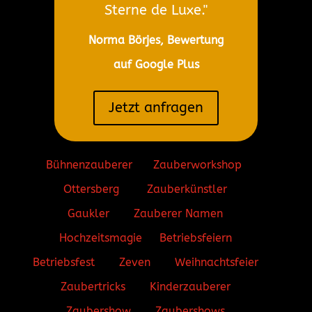
Sterne de Luxe."
Norma Börjes, Bewertung
auf Google Plus
Jetzt anfragen
Bühnenzauberer
Zauberworkshop
Ottersberg
Zauberkünstler
Gaukler
Zauberer Namen
Hochzeitsmagie
Betriebsfeiern
Betriebsfest
Zeven
Weihnachtsfeier
Zaubertricks
Kinderzauberer
Zaubershow
Zaubershows