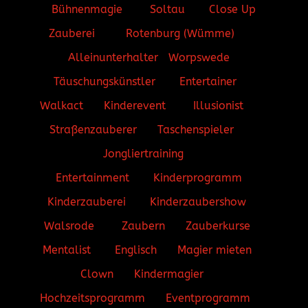
Bühnenmagie
Soltau
Close Up
Zauberei
Rotenburg (Wümme)
Alleinunterhalter
Worpswede
Täuschungskünstler
Entertainer
Walkact
Kinderevent
Illusionist
Straßenzauberer
Taschenspieler
Jongliertraining
Entertainment
Kinderprogramm
Kinderzauberei
Kinderzaubershow
Walsrode
Zaubern
Zauberkurse
Mentalist
Englisch
Magier mieten
Clown
Kindermagier
Hochzeitsprogramm
Eventprogramm