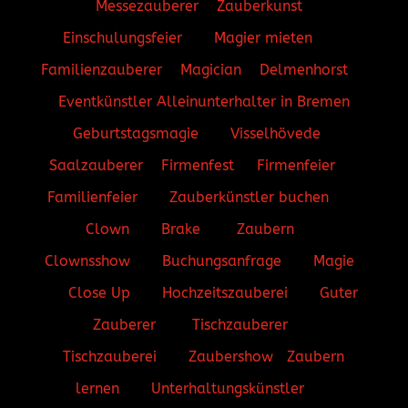
Messezauberer
Zauberkunst
Einschulungsfeier
Magier mieten
Familienzauberer
Magician
Delmenhorst
Eventkünstler
Alleinunterhalter in Bremen
Geburtstagsmagie
Visselhövede
Saalzauberer
Firmenfest
Firmenfeier
Familienfeier
Zauberkünstler buchen
Clown
Brake
Zaubern
Clownsshow
Buchungsanfrage
Magie
Close Up
Hochzeitszauberei
Guter
Zauberer
Tischzauberer
Tischzauberei
Zaubershow
Zaubern
lernen
Unterhaltungskünstler