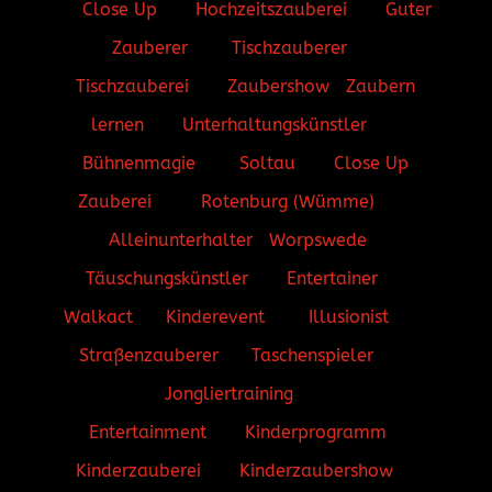
Close Up
Hochzeitszauberei
Guter
Zauberer
Tischzauberer
Tischzauberei
Zaubershow
Zaubern
lernen
Unterhaltungskünstler
Bühnenmagie
Soltau
Close Up
Zauberei
Rotenburg (Wümme)
Alleinunterhalter
Worpswede
Täuschungskünstler
Entertainer
Walkact
Kinderevent
Illusionist
Straßenzauberer
Taschenspieler
Jongliertraining
Entertainment
Kinderprogramm
Kinderzauberei
Kinderzaubershow