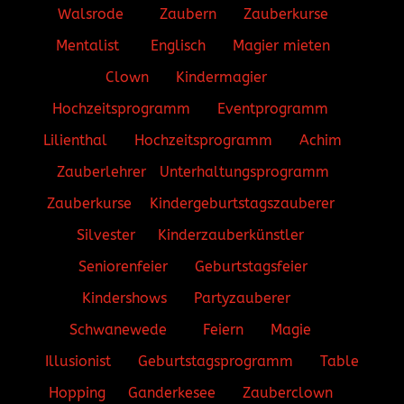
Walsrode
Zaubern
Zauberkurse
Mentalist
Englisch
Magier mieten
Clown
Kindermagier
Hochzeitsprogramm
Eventprogramm
Lilienthal
Hochzeitsprogramm
Achim
Zauberlehrer
Unterhaltungsprogramm
Zauberkurse
Kindergeburtstagszauberer
Silvester
Kinderzauberkünstler
Seniorenfeier
Geburtstagsfeier
Kindershows
Partyzauberer
Schwanewede
Feiern
Magie
Illusionist
Geburtstagsprogramm
Table
Hopping
Ganderkesee
Zauberclown