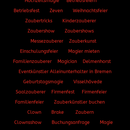
Hochzeitsmagie
Betriebsfeiern
Betriebsfest
Zeven
Weihnachtsfeier
Zaubertricks
Kinderzauberer
Zaubershow
Zaubershows
Messezauberer
Zauberkunst
Einschulungsfeier
Magier mieten
Familienzauberer
Magician
Delmenhorst
Eventkünstler
Alleinunterhalter in Bremen
Geburtstagsmagie
Visselhövede
Saalzauberer
Firmenfest
Firmenfeier
Familienfeier
Zauberkünstler buchen
Clown
Brake
Zaubern
Clownsshow
Buchungsanfrage
Magie