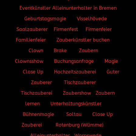
Eventkünstler
Alleinunterhalter in Bremen
Geburtstagsmagie
Visselhövede
Saalzauberer
Firmenfest
Firmenfeier
Familienfeier
Zauberkünstler buchen
Clown
Brake
Zaubern
Clownsshow
Buchungsanfrage
Magie
Close Up
Hochzeitszauberei
Guter
Zauberer
Tischzauberer
Tischzauberei
Zaubershow
Zaubern
lernen
Unterhaltungskünstler
Bühnenmagie
Soltau
Close Up
Zauberei
Rotenburg (Wümme)
Alleinunterhalter
Worpswede