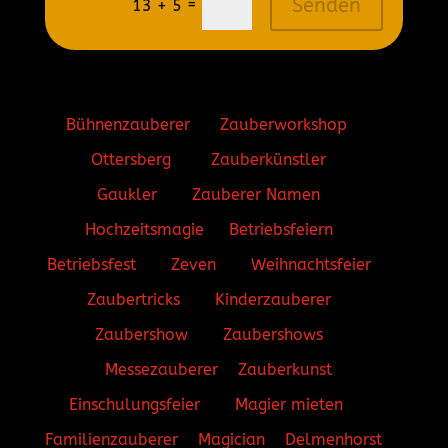
Senden
=
13 + 5
Bühnenzauberer
Zauberworkshop
Ottersberg
Zauberkünstler
Gaukler
Zauberer Namen
Hochzeitsmagie
Betriebsfeiern
Betriebsfest
Zeven
Weihnachtsfeier
Zaubertricks
Kinderzauberer
Zaubershow
Zaubershows
Messezauberer
Zauberkunst
Einschulungsfeier
Magier mieten
Familienzauberer
Magician
Delmenhorst